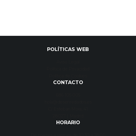
POLÍTICAS WEB
Aviso Legal
Política de Privacidad
Política de Cookies
CONTACTO
686 105 005
hola@desenredados.es
C/ Esteban Mora, 41
28027 | Madrid
HORARIO
De martes a viernes de 10:30 a 18:00